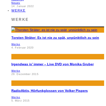
Neues
14. Januar 2022
WERKE
WERKE
Torsten Sträter: Es ist nie zu spät, unpünktlich zu sein
Werke
4. Februar 2020
Irgendwas is’ immer – Live DVD von Monika Gruber
Werke
29. Dezember 2015
RadioAktiv, Hörfunkglossen von Volker Pispers
Werke
5. März 2015