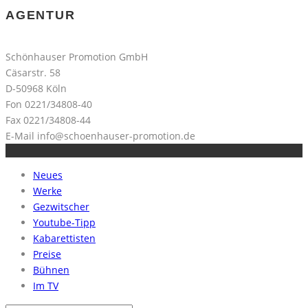
AGENTUR
Schönhauser Promotion GmbH
Cäsarstr. 58
D-50968 Köln
Fon 0221/34808-40
Fax 0221/34808-44
E-Mail
info@schoenhauser-promotion.de
Neues
Werke
Gezwitscher
Youtube-Tipp
Kabarettisten
Preise
Bühnen
Im TV