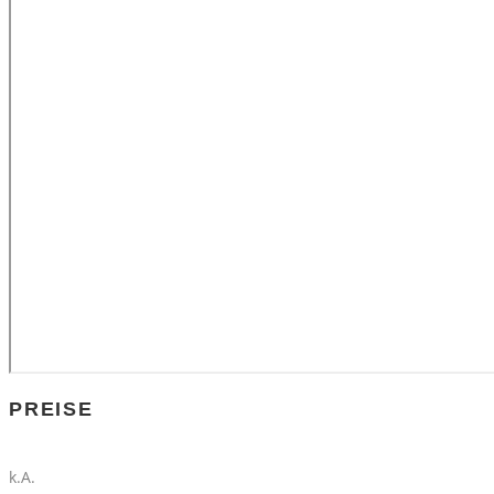
PREISE
k.A.