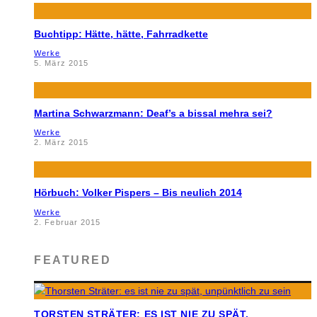
Buchtipp: Hätte, hätte, Fahrradkette
Werke
5. März 2015
Martina Schwarzmann: Deaf’s a bissal mehra sei?
Werke
2. März 2015
Hörbuch: Volker Pispers – Bis neulich 2014
Werke
2. Februar 2015
FEATURED
TORSTEN STRÄTER: ES IST NIE ZU SPÄT,