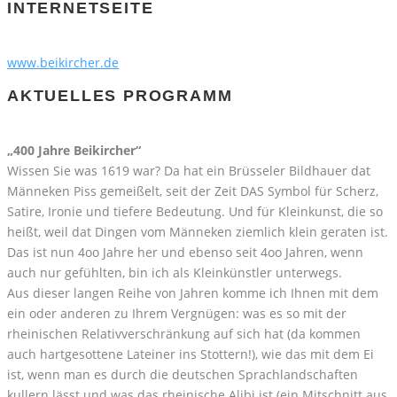
INTERNETSEITE
www.beikircher.de
AKTUELLES PROGRAMM
„400 Jahre Beikircher“
Wissen Sie was 1619 war? Da hat ein Brüsseler Bildhauer dat
Männeken Piss gemeißelt, seit der Zeit DAS Symbol für Scherz,
Satire, Ironie und tiefere Bedeutung. Und für Kleinkunst, die so
heißt, weil dat Dingen vom Männeken ziemlich klein geraten ist.
Das ist nun 4oo Jahre her und ebenso seit 4oo Jahren, wenn
auch nur gefühlten, bin ich als Kleinkünstler unterwegs.
Aus dieser langen Reihe von Jahren komme ich Ihnen mit dem
ein oder anderen zu Ihrem Vergnügen: was es so mit der
rheinischen Relativverschränkung auf sich hat (da kommen
auch hartgesottene Lateiner ins Stottern!), wie das mit dem Ei
ist, wenn man es durch die deutschen Sprachlandschaften
kullern lässt und was das rheinische Alibi ist (ein Mitschnitt aus