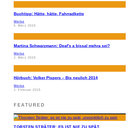
Buchtipp: Hätte, hätte, Fahrradkette
Werke
5. März 2015
Martina Schwarzmann: Deaf’s a bissal mehra sei?
Werke
2. März 2015
Hörbuch: Volker Pispers – Bis neulich 2014
Werke
2. Februar 2015
FEATURED
TORSTEN STRÄTER: ES IST NIE ZU SPÄT,