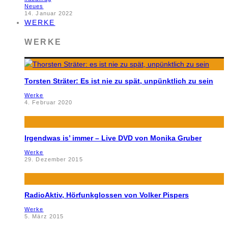
Neues
14. Januar 2022
WERKE
WERKE
Torsten Sträter: Es ist nie zu spät, unpünktlich zu sein
Werke
4. Februar 2020
Irgendwas is’ immer – Live DVD von Monika Gruber
Werke
29. Dezember 2015
RadioAktiv, Hörfunkglossen von Volker Pispers
Werke
5. März 2015