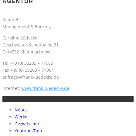
AGENTUR
Kabarett
Management & Booking
Caroline Lüdecke
Geschwister-Scholl-Allee 31
D-14532 Kleinmachnow
Tel +49 (0) 33203 – 77065
Fax +49 (0) 33203 – 77064
anfrage@frank-luedecke.de
Internet:
www.frank-luedecke.de
Neues
Werke
Gezwitscher
Youtube-Tipp