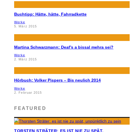
Buchtipp: Hätte, hätte, Fahrradkette
Werke
5. März 2015
Martina Schwarzmann: Deaf’s a bissal mehra sei?
Werke
2. März 2015
Hörbuch: Volker Pispers – Bis neulich 2014
Werke
2. Februar 2015
FEATURED
TORSTEN STRÄTER: ES IST NIE ZU SPÄT,