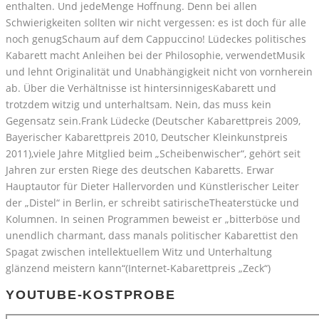
enthalten. Und jedeMenge Hoffnung. Denn bei allen
Schwierigkeiten sollten wir nicht vergessen: es ist doch für alle
noch genugSchaum auf dem Cappuccino! Lüdeckes politisches
Kabarett macht Anleihen bei der Philosophie, verwendetMusik
und lehnt Originalität und Unabhängigkeit nicht von vornherein
ab. Über die Verhältnisse ist hintersinnigesKabarett und
trotzdem witzig und unterhaltsam. Nein, das muss kein
Gegensatz sein.Frank Lüdecke (Deutscher Kabarettpreis 2009,
Bayerischer Kabarettpreis 2010, Deutscher Kleinkunstpreis
2011),viele Jahre Mitglied beim „Scheibenwischer“, gehört seit
Jahren zur ersten Riege des deutschen Kabaretts. Erwar
Hauptautor für Dieter Hallervorden und Künstlerischer Leiter
der „Distel“ in Berlin, er schreibt satirischeTheaterstücke und
Kolumnen. In seinen Programmen beweist er „bitterböse und
unendlich charmant, dass manals politischer Kabarettist den
Spagat zwischen intellektuellem Witz und Unterhaltung
glänzend meistern kann“(Internet-Kabarettpreis „Zeck“)
YOUTUBE-KOSTPROBE