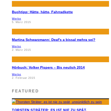
Buchtipp: Hätte, hätte, Fahrradkette
Werke
5. März 2015
Martina Schwarzmann: Deaf’s a bissal mehra sei?
Werke
2. März 2015
Hörbuch: Volker Pispers – Bis neulich 2014
Werke
2. Februar 2015
FEATURED
TORSTEN STRÄTER: ES IST NIE ZU SPÄT,