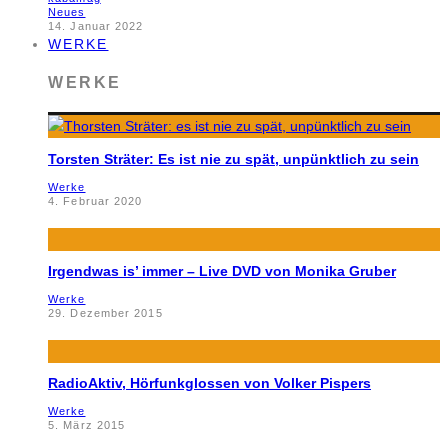
Neues
14. Januar 2022
WERKE
WERKE
Torsten Sträter: Es ist nie zu spät, unpünktlich zu sein
Werke
4. Februar 2020
Irgendwas is’ immer – Live DVD von Monika Gruber
Werke
29. Dezember 2015
RadioAktiv, Hörfunkglossen von Volker Pispers
Werke
5. März 2015