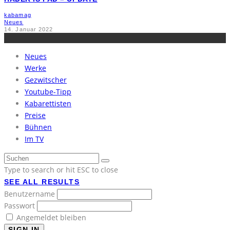
kabamag
Neues
14. Januar 2022
Neues
Werke
Gezwitscher
Youtube-Tipp
Kabarettisten
Preise
Bühnen
Im TV
Type to search or hit ESC to close
SEE ALL RESULTS
Benutzername
Passwort
Angemeldet bleiben
SIGN IN