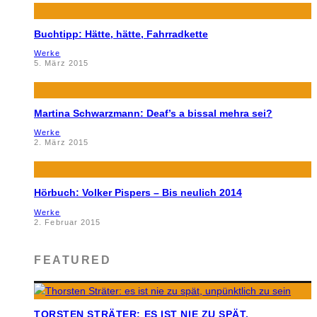
Buchtipp: Hätte, hätte, Fahrradkette
Werke
5. März 2015
Martina Schwarzmann: Deaf’s a bissal mehra sei?
Werke
2. März 2015
Hörbuch: Volker Pispers – Bis neulich 2014
Werke
2. Februar 2015
FEATURED
TORSTEN STRÄTER: ES IST NIE ZU SPÄT,