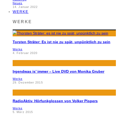
Neues
14. Januar 2022
WERKE
WERKE
Torsten Sträter: Es ist nie zu spät, unpünktlich zu sein
Werke
4. Februar 2020
Irgendwas is’ immer – Live DVD von Monika Gruber
Werke
29. Dezember 2015
RadioAktiv, Hörfunkglossen von Volker Pispers
Werke
5. März 2015