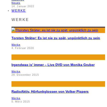
Neues
14. Januar 2022
WERKE
WERKE
Torsten Sträter: Es ist nie zu spät, unpünktlich zu sein
Werke
4. Februar 2020
Irgendwas is’ immer – Live DVD von Monika Gruber
Werke
29. Dezember 2015
RadioAktiv, Hörfunkglossen von Volker Pispers
Werke
5. März 2015