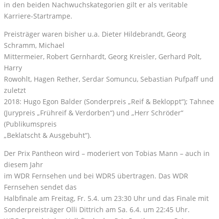
in den beiden Nachwuchskategorien gilt er als veritable
Karriere-Startrampe.
Preisträger waren bisher u.a. Dieter Hildebrandt, Georg
Schramm, Michael
Mittermeier, Robert Gernhardt, Georg Kreisler, Gerhard Polt,
Harry
Rowohlt, Hagen Rether, Serdar Somuncu, Sebastian Pufpaff und
zuletzt
2018: Hugo Egon Balder (Sonderpreis „Reif & Bekloppt“); Tahnee
(Jurypreis „Frühreif & Verdorben“) und „Herr Schröder“
(Publikumspreis
„Beklatscht & Ausgebuht“).
Der Prix Pantheon wird – moderiert von Tobias Mann – auch in
diesem Jahr
im WDR Fernsehen und bei WDR5 übertragen. Das WDR
Fernsehen sendet das
Halbfinale am Freitag, Fr. 5.4. um 23:30 Uhr und das Finale mit
Sonderpreisträger Olli Dittrich am Sa. 6.4. um 22:45 Uhr.