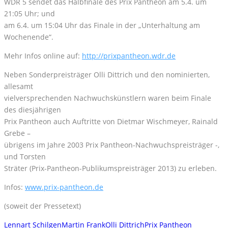
WDR 5 sendet das Halbfinale des Prix Pantheon am 5.4. um
21:05 Uhr; und
am 6.4. um 15:04 Uhr das Finale in der „Unterhaltung am
Wochenende“.
Mehr Infos online auf:
http://prixpantheon.wdr.de
Neben Sonderpreisträger Olli Dittrich und den nominierten,
allesamt
vielversprechenden Nachwuchskünstlern waren beim Finale
des diesjährigen
Prix Pantheon auch Auftritte von Dietmar Wischmeyer, Rainald
Grebe –
übrigens im Jahre 2003 Prix Pantheon-Nachwuchspreisträger -,
und Torsten
Sträter (Prix-Pantheon-Publikumspreist
räger 2013) zu erleben.
Infos:
www.prix-pantheon.de
(soweit der Pressetext)
Lennart Schilgen
Martin Frank
Olli Dittrich
Prix Pantheon