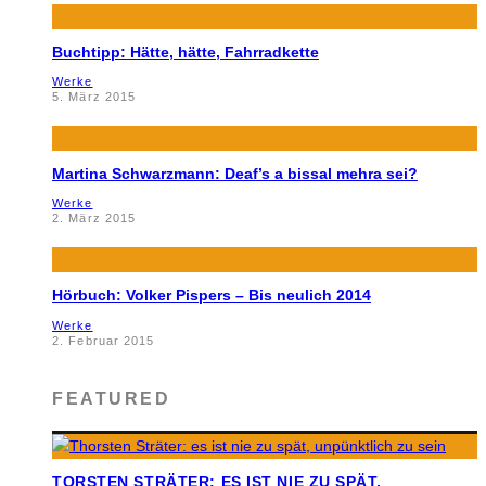
Buchtipp: Hätte, hätte, Fahrradkette
Werke
5. März 2015
Martina Schwarzmann: Deaf’s a bissal mehra sei?
Werke
2. März 2015
Hörbuch: Volker Pispers – Bis neulich 2014
Werke
2. Februar 2015
FEATURED
TORSTEN STRÄTER: ES IST NIE ZU SPÄT,